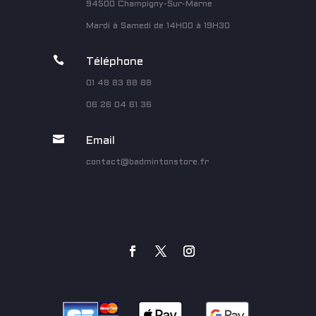
94500 Champigny-Sur-Marne
Mardi à Samedi de 14H00 à 19H30

Téléphone
01 48 83 88 88
06 26 04 61 36

Email
contact@badmintonstore.fr