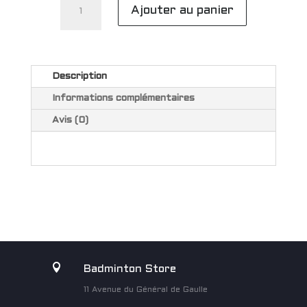
Ajouter au panier
de
YONEX
GRIP
EPONGE
Description
AC402-
2EX
Informations complémentaires
ROULEAU
Avis (0)

Badminton Store
11 Avenue du Général de Gaulle