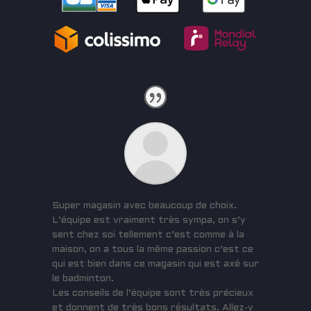
Super magasin avec beaucoup de choix.
L’équipe est vraiment très sympa, on s’y
sent chez soi tellement c’est comme à la
maison, on a tous la même passion c’est ce
qui est bien dans ce magasin qui est axé sur
le badminton.
Les conseils de l’équipe sont très précieux
et donnent de très bons résultats. Allez-y