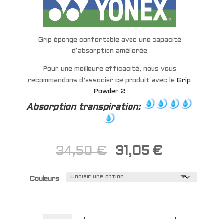
Grip éponge confortable avec une capacité
d’absorption améliorée
Pour une meilleure efficacité, nous vous
recommandons d’associer ce produit avec le
Grip
Powder 2
Absorption transpiration:
Le
Le
34,50
€
31,05
€
prix
prix
initial
actuel
Couleurs
était :
est :
34,50 €.
31,05 €.
quantité